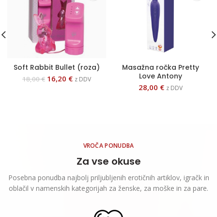
Soft Rabbit Bullet (roza)
Masažna ročka Pretty
Love Antony
16,20
€
18,00
€
z DDV
28,00
€
z DDV
VROČA PONUDBA
Za vse okuse
Posebna ponudba najbolj priljubljenih erotičnih artiklov, igračk in
oblačil v namenskih kategorijah za ženske, za moške in za pare.