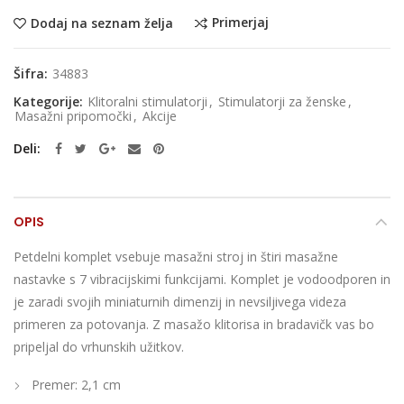
Primerjaj
Dodaj na seznam želja
Šifra:
34883
Kategorije:
Klitoralni stimulatorji
,
Stimulatorji za ženske
,
Masažni pripomočki
,
Akcije
Deli
OPIS
Petdelni komplet vsebuje masažni stroj in štiri masažne
nastavke s 7 vibracijskimi funkcijami. Komplet je vodoodporen in
je zaradi svojih miniaturnih dimenzij in nevsiljivega videza
primeren za potovanja. Z masažo klitorisa in bradavičk vas bo
pripeljal do vrhunskih užitkov.
Premer: 2,1 cm