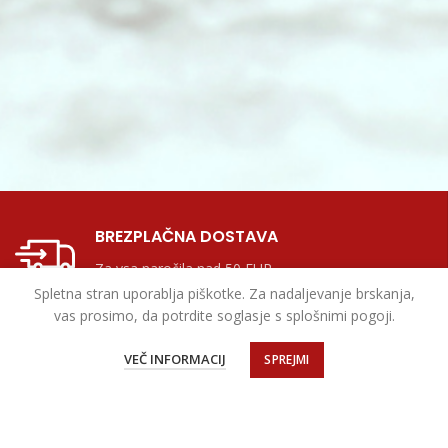
BREZPLAČNA DOSTAVA
Za vsa naročila nad 50 EUR
Spletna stran uporablja piškotke. Za nadaljevanje brskanja,
vas prosimo, da potrdite soglasje s splošnimi pogoji.
VEČ INFORMACIJ
SPREJMI
DISKRETNO PAKIRANJE
Nevtralna embalaža