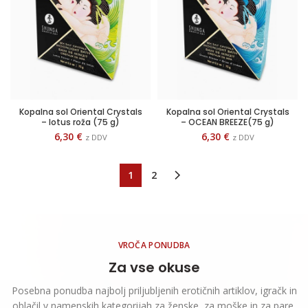
Kopalna sol Oriental Crystals
Kopalna sol Oriental Crystals
– lotus roža (75 g)
– OCEAN BREEZE(75 g)
6,30
€
6,30
€
z DDV
z DDV
1
2
VROČA PONUDBA
Za vse okuse
Posebna ponudba najbolj priljubljenih erotičnih artiklov, igračk in
oblačil v namenskih kategorijah za ženske, za moške in za pare.