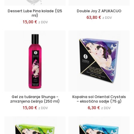
Dessert Lube Pina kolade (125
Double Joy Z APLIKACIJO
ml)
63,80
€
z DDV
15,00
€
z DDV
Gel za tuširanje Shunga -
Kopalna sol Oriental Crystals
zmrznjena češnja (250 ml)
– eksotično sadje (75 g)
15,00
€
6,30
€
z DDV
z DDV