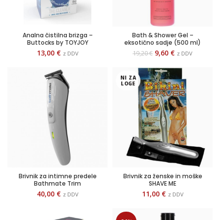
Analna čistilna brizga –
Bath & Shower Gel –
Buttocks by TOYJOY
eksotično sadje (500 ml)
13,00
€
9,60
€
19,20
€
z DDV
z DDV
NI ZA
LOGE
Brivnik za intimne predele
Brivnik za ženske in moške
Bathmate Trim
SHAVE ME
40,00
€
11,00
€
z DDV
z DDV