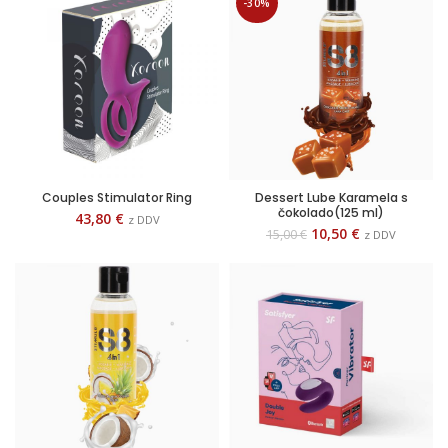
-30%
Couples Stimulator Ring
Dessert Lube Karamela s
čokolado(125 ml)
43,80
€
z DDV
10,50
€
15,00
€
z DDV