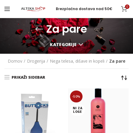
0
Brezplačna dostava nad 50€
Za pare
KATEGORIJE
Domov
Drogerija
Nega telesa, dišave in kopeli
Za pare
PRIKAŽI SIDEBAR
-50%
NI ZA
LOGE