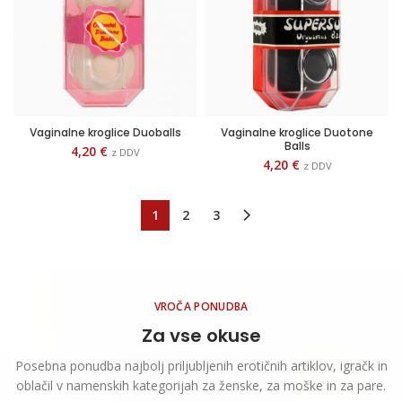
Vaginalne kroglice Duoballs
Vaginalne kroglice Duotone
Balls
4,20
€
z DDV
4,20
€
z DDV
1
2
3
VROČA PONUDBA
Za vse okuse
Posebna ponudba najbolj priljubljenih erotičnih artiklov, igračk in
oblačil v namenskih kategorijah za ženske, za moške in za pare.