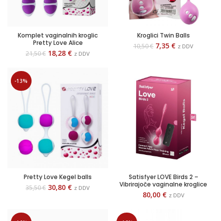
Komplet vaginalnih kroglic
Kroglici Twin Balls
Pretty Love Alice
7,35
€
10,50
€
z DDV
18,28
€
21,50
€
z DDV
-13%
Pretty Love Kegel balls
Satisfyer LOVE Birds 2 –
Vibrirajoče vaginalne kroglice
30,80
€
35,50
€
z DDV
80,00
€
z DDV