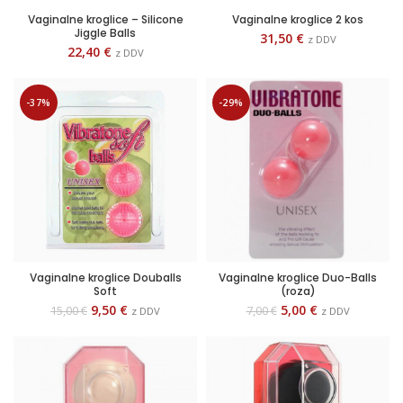
Vaginalne kroglice – Silicone
Vaginalne kroglice 2 kos
Jiggle Balls
31,50
€
z DDV
22,40
€
z DDV
-37%
-29%
Vaginalne kroglice Douballs
Vaginalne kroglice Duo-Balls
Soft
(roza)
9,50
€
5,00
€
15,00
€
7,00
€
z DDV
z DDV