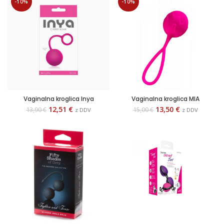
-10%
-10%
Vaginalna kroglica Inya
Vaginalna kroglica MIA
12,51
€
13,50
€
13,90
€
15,00
€
z DDV
z DDV