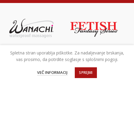
Spletna stran uporablja piškotke. Za nadaljevanje brskanja,
vas prosimo, da potrdite soglasje s splošnimi pogoji.
VEČ INFORMACIJ
SPREJMI
Pokličite nas, pišite nam ali pa nas kar obiščite v naši trgovini v
Šenčurju.
Poslovna cona A 22, 4208 Šenčur
Telefon: 04 235 45 87
E-mail:
info@alteka.si